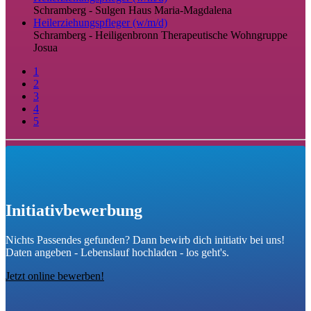
Schramberg - Sulgen
Haus Maria-Magdalena
Heilerziehungspfleger (w/m/d)
Schramberg - Heiligenbronn
Therapeutische Wohngruppe
Josua
1
2
3
4
5
Initiativbewerbung
Nichts Passendes gefunden? Dann bewirb dich initiativ bei uns!
Daten angeben - Lebenslauf hochladen - los geht's.
Jetzt online bewerben!