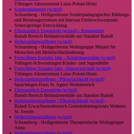
Tübingen
Altenzentrum Luise-Poloni-Heim
Sonderpädagoge (w/m/d)
Schramberg - Heiligenbronn
Sonderpädagogisches Bildungs-
und Beratungszentrum mit Internat Förderschwerpunkt
Sehen/geistige Entwicklung
Ehrenamtlich Engagierte (w/m/d) - Reitangebot
Baindt
Bereich Behindertenhilfe am Standort Baindt
Heilerziehungspfleger (w/m/d)
Schramberg - Heiligenbronn
Wohngruppe Mirjam für
Menschen mit Mehrfachbehinderung
Freiwilliges Soziales Jahr – Kindertagesstätte (w/m/d)
Villingen-Schwenningen
Kinder- und Jugendhilfe
Freiwilliges Soziales Jahr - Hauswirtschaft (w/m/d)
Tübingen
Altenzentrum Luise-Poloni-Heim
Heilerziehungspfleger / Pflegefachkraft (w/m/d)
Spaichingen
Haus St. Agnes Wohnbereich
Ehrenamtlich Engagierte (w/m/d)
Baindt
Bereich Behindertenhilfe am Standort Baindt
Heilerziehungspfleger / Pflegefachkraft (w/m/d)
Baindt
Erwachsenenbereich Gemeindeintegriertes Wohnen
St. Joseph
Heilerziehungspfleger (w/m/d)
Schramberg - Heiligenbronn
Therapeutische Wohngruppe
Anna
Heilerziehungspfleger (w/m/d)