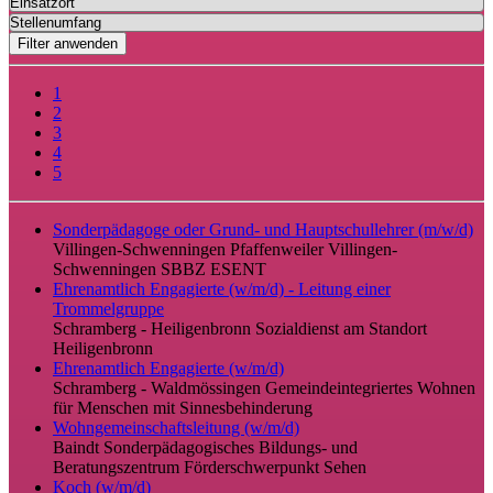
Filter anwenden
1
2
3
4
5
Sonderpädagoge oder Grund- und Hauptschullehrer (m/w/d)
Villingen-Schwenningen Pfaffenweiler
Villingen-
Schwenningen
SBBZ ESENT
Ehrenamtlich Engagierte (w/m/d) - Leitung einer
Trommelgruppe
Schramberg - Heiligenbronn
Sozialdienst am Standort
Heiligenbronn
Ehrenamtlich Engagierte (w/m/d)
Schramberg - Waldmössingen
Gemeindeintegriertes Wohnen
für Menschen mit Sinnesbehinderung
Wohngemeinschaftsleitung (w/m/d)
Baindt
Sonderpädagogisches Bildungs- und
Beratungszentrum Förderschwerpunkt Sehen
Koch (w/m/d)