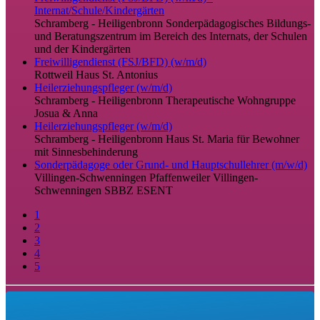
Internat/Schule/Kindergärten
Schramberg - Heiligenbronn
Sonderpädagogisches Bildungs-
und Beratungszentrum im Bereich des Internats, der Schulen
und der Kindergärten
Freiwilligendienst (FSJ/BFD) (w/m/d)
Rottweil
Haus St. Antonius
Heilerziehungspfleger (w/m/d)
Schramberg - Heiligenbronn
Therapeutische Wohngruppe
Josua & Anna
Heilerziehungspfleger (w/m/d)
Schramberg - Heiligenbronn
Haus St. Maria für Bewohner
mit Sinnesbehinderung
Sonderpädagoge oder Grund- und Hauptschullehrer (m/w/d)
Villingen-Schwenningen Pfaffenweiler
Villingen-
Schwenningen
SBBZ ESENT
1
2
3
4
5