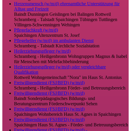
Herzensmensch (w/m/d) ehrenamtliche Unterstützung für
Alltag und Freizeit
Baindt
Dunningen
Geislingen bei Balingen
Rottweil
Schramberg - Talstadt
Spaichingen
Tübingen
Tuttlingen
Villingen-Schwenningen
Wehingen
Pflegefachkraft (w/m/d)
Spaichingen
Altenzentrum St. Josef
Pflegehelfer (w/m/d) im ambulanten Dienst
Schramberg - Talstadt
Kirchliche Sozialstation
Heilerziehungspfleger (w/m/d)
Schramberg - Heiligenbronn
Wohngruppen Magnus & Isabel
für Menschen mit Mehrfachbehinderung
Heilerziehungspfleger (w/m/d) oder vergleichbare
Qualifikation
Rottweil
Wohngemeinschaft "Nora" im Haus St. Antonius
Freiwilligendienst (FSJ/BFD) (w/m/d)
Schramberg - Heiligenbronn
Förder- und Betreuungsbereich
Freiwilligendienst (FSJ/BFD) (w/m/d)
Baindt
Sonderpädagogisches Bildungs- und
Beratungszentrum Förderschwerpunkt Sehen
Freiwilligendienst (FSJ/BFD) (w/m/d)
Spaichingen
Wohnbereich Haus St. Agnes in Spaichingen
Freiwilligendienst (FSJ/BFD) (w/m/d)
Spaichingen
Haus St. Agnes - Förder- und Betreuungsbereich
Freiwilligendienst (FSJ/BFD) (w/m/d) -