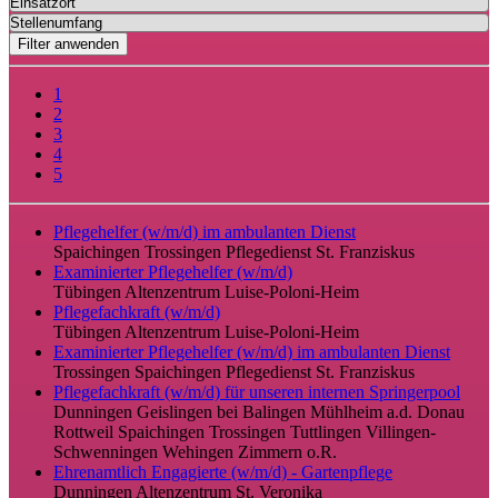
Filter anwenden
1
2
3
4
5
Pflegehelfer (w/m/d) im ambulanten Dienst
Spaichingen
Trossingen
Pflegedienst St. Franziskus
Examinierter Pflegehelfer (w/m/d)
Tübingen
Altenzentrum Luise-Poloni-Heim
Pflegefachkraft (w/m/d)
Tübingen
Altenzentrum Luise-Poloni-Heim
Examinierter Pflegehelfer (w/m/d) im ambulanten Dienst
Trossingen
Spaichingen
Pflegedienst St. Franziskus
Pflegefachkraft (w/m/d) für unseren internen Springerpool
Dunningen
Geislingen bei Balingen
Mühlheim a.d. Donau
Rottweil
Spaichingen
Trossingen
Tuttlingen
Villingen-
Schwenningen
Wehingen
Zimmern o.R.
Ehrenamtlich Engagierte (w/m/d) - Gartenpflege
Dunningen
Altenzentrum St. Veronika