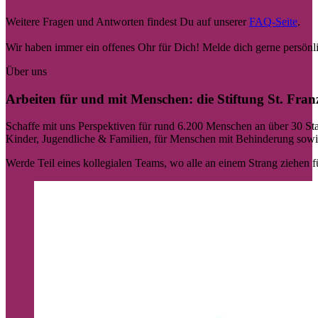
Weitere Fragen und Antworten findest Du auf unserer
FAQ-Seite
.
Wir haben immer ein offenes Ohr für Dich! Melde dich gerne persön
Über uns
Arbeiten für und mit Menschen: die Stiftung St. Fran
Schaffe mit uns Perspektiven für rund 6.200 Menschen an über 30 Stan
Kinder, Jugendliche & Familien, für Menschen mit Behinderung sowie
Werde Teil eines kollegialen Teams, wo alle an einem Strang ziehen