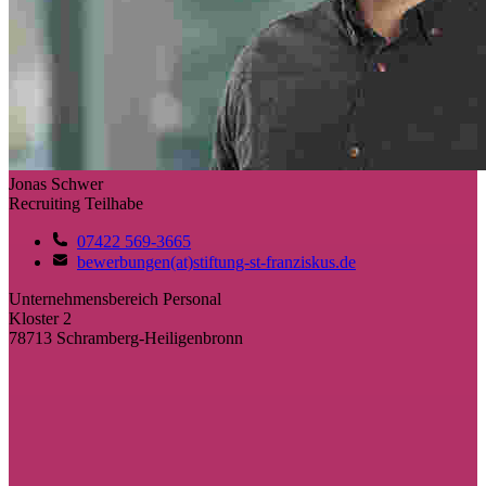
Jonas Schwer
Recruiting Teilhabe
07422 569-3665
bewerbungen(at)stiftung-st-franziskus.de
Unternehmensbereich Personal
Kloster 2
78713 Schramberg-Heiligenbronn