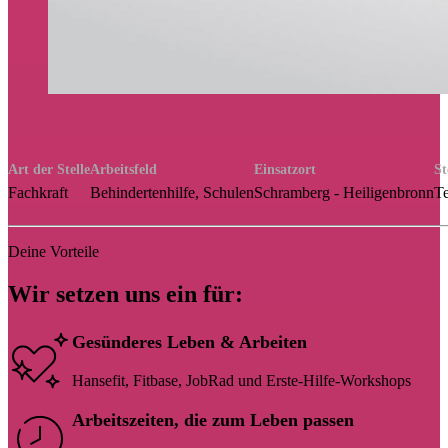
Art der Stelle
Arbeitsfeld
Einsatzort
St
Fachkraft
Behindertenhilfe, Schulen
Schramberg - Heiligenbronn
Te
Deine Vorteile
Wir setzen uns ein für:
Gesünderes Leben & Arbeiten
Hansefit, Fitbase, JobRad und Erste-Hilfe-Workshops
Arbeitszeiten, die zum Leben passen