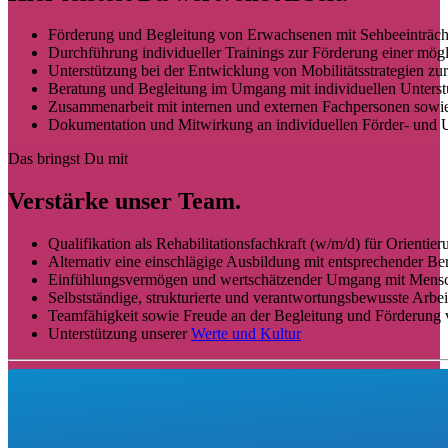
Förderung und Begleitung von Erwachsenen mit Sehbeeinträcht
Durchführung individueller Trainings zur Förderung einer mögl
Unterstützung bei der Entwicklung von Mobilitätsstrategien zu
Beratung und Begleitung im Umgang mit individuellen Unters
Zusammenarbeit mit internen und externen Fachpersonen sowie
Dokumentation und Mitwirkung an individuellen Förder- und 
Das bringst Du mit
Verstärke unser Team.
Qualifikation als Rehabilitationsfachkraft (w/m/d) für Orienti
Alternativ eine einschlägige Ausbildung mit entsprechender Be
Einfühlungsvermögen und wertschätzender Umgang mit Mensc
Selbstständige, strukturierte und verantwortungsbewusste Arbe
Teamfähigkeit sowie Freude an der Begleitung und Förderun
Unterstützung unserer
Werte und Kultur