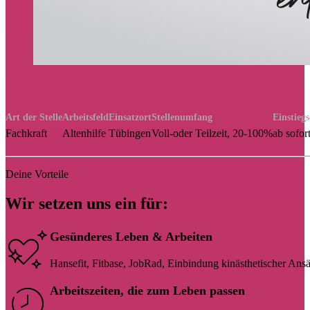
Art der Stelle
Arbeitsfeld
Einsatzort
Stellenumfang
Einstieg
Fachkraft
Altenhilfe
Tübingen
Voll-oder Teilzeit, 20-100%
ab sofor
Deine Vorteile
Wir setzen uns ein für:
Gesünderes Leben & Arbeiten
Hansefit, Fitbase, JobRad, Einbindung kinästhetischer Ansätz
Arbeitszeiten, die zum Leben passen