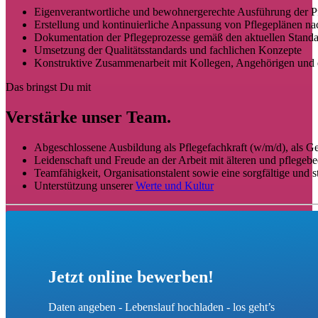
Eigenverantwortliche und bewohnergerechte Ausführung der 
Erstellung und kontinuierliche Anpassung von Pflegeplänen na
Dokumentation der Pflegeprozesse gemäß den aktuellen Stan
Umsetzung der Qualitätsstandards und fachlichen Konzepte
Konstruktive Zusammenarbeit mit Kollegen, Angehörigen und 
Das bringst Du mit
Verstärke unser Team.
Abgeschlossene Ausbildung als Pflegefachkraft (w/m/d), als Ge
Leidenschaft und Freude an der Arbeit mit älteren und pfleg
Teamfähigkeit, Organisationstalent sowie eine sorgfältige und s
Unterstützung unserer
Werte und Kultur
Jetzt online bewerben!
Daten angeben - Lebenslauf hochladen - los geht’s