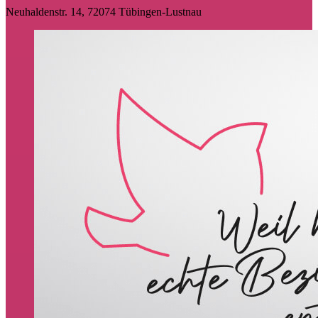
Neuhaldenstr. 14, 72074 Tübingen-Lustnau