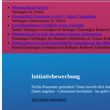
Pflegefachkraft (w/m/d)
Wehingen
St. Ulrich
Ehrenamtlich Engagierte (w/m/d) - Fahrer Tagespflege
Wehingen
Altenzentrum St. Ulrich
Freiwilligendienst (FSJ/BFD) in der Altenhilfe
Baindt
Tübingen
Geislingen bei Balingen
Dunningen
Rottweil
Pflegefachkraft (w/m/d) für unseren internen Springerpool
Dunningen
Geislingen bei Balingen
Mühlheim a.d. Donau
Rot
Herzensmensch (w/m/d) ehrenamtliche Unterstützung für Alltag
Baindt
Dunningen
Geislingen bei Balingen
Rottweil
Schramber
Initiativbewerbung
Nichts Passendes gefunden? Dann bewirb dich initi
Daten angeben - Lebenslauf hochladen - los geht's
Jetzt online bewerben!