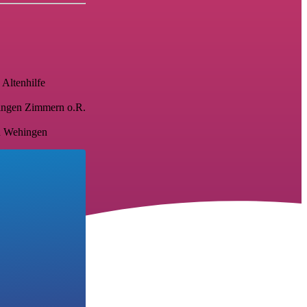
n
Altenhilfe
ingen
Zimmern o.R.
n
Wehingen