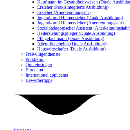
Kaufmann im Gesundheitswesen (Duale Ausbildu
Erzieher (Praxisintegrierte Ausbildung)
Erzieher (Anerkennungsjahr)
Jugend- und Heimerzieher (Duale Ausbildung)
Jugend- und Heimerzieher (Anerkennungsjahr)
Sozialpädagogischer Assistent (Anerkennungsjahr
Heilerziehungspfleger (Duale Ausbildung)
Pflegefachmann (Duale Ausbildung)
Altenpflegehelfer (Duale Ausbildung)
Hauswirtschafter (Duale Ausbildung)
Freiwilligendienste
Praktikum
Quereinsteiger
Ehrenamt
International applicants
Bewerbertipps