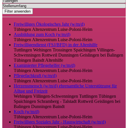
Filter anwenden
Freiwilliges Ökologisches Jahr (w/m/d)
Tübingen
Altenzentrum Luise-Poloni-Heim
Ausbildung zum Koch (w/m/d)
Tübingen
Altenzentrum Luise-Poloni-Heim
Freiwilligendienst (FSJ/BFD) in der Altenhilfe
Tuttlingen
Wehingen
Trossingen
Spaichingen
Villingen-
Schwenningen
Rottweil
Dunningen
Geislingen bei Balingen
Tübingen
Baindt
Altenhilfe
Examinierter Pflegehelfer (w/m/d)
Tübingen
Altenzentrum Luise-Poloni-Heim
Pflegefachkraft (w/m/d)
Tübingen
Altenzentrum Luise-Poloni-Heim
Herzensmensch (w/m/d) ehrenamtliche Unterstützung für
Alltag und Freizeit
Wehingen
Villingen-Schwenningen
Tuttlingen
Tübingen
Spaichingen
Schramberg - Talstadt
Rottweil
Geislingen bei
Balingen
Dunningen
Baindt
Koch (w/m/d)
Tübingen
Altenzentrum Luise-Poloni-Heim
Freiwilliges Soziales Jahr - Hauswirtschaft (w/m/d)
Tübingen
Altenzentrum Luise-Poloni-Heim